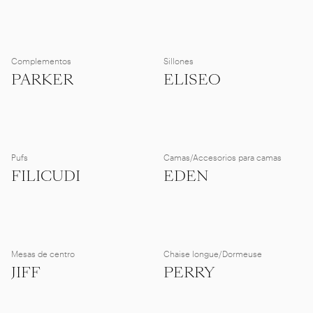
Complementos
Sillones
PARKER
ELISEO
Pufs
Camas/Accesorios para camas
FILICUDI
EDEN
Mesas de centro
Chaise longue/Dormeuse
JIFF
PERRY