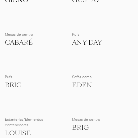
GIANO
GUSTAV
Mesas de centro
Pufs
CABARÉ
ANY DAY
Pufs
Sofás cama
BRIG
EDEN
Estanterías/Elementos
Mesas de centro
contenedores
BRIG
LOUISE