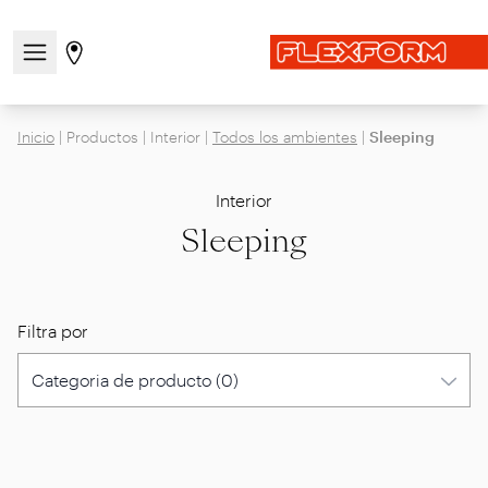
Abre/cierra el menú de navegación
Ir a la página de tiendas
Inicio
|
Productos
|
Interior
|
Todos los ambientes
|
Sleeping
Interior
Sleeping
Filtra por