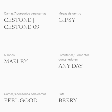
Camas/Accesorios para camas
Mesas de centro
CESTONE |
GIPSY
CESTONE 09
Sillones
Estanterías/Elementos
contenedores
MARLEY
ANY DAY
Camas/Accesorios para camas
Pufs
FEEL GOOD
BERRY