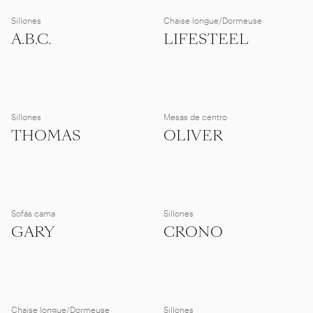
Sillones
Chaise longue/Dormeuse
A.B.C.
LIFESTEEL
Sillones
Mesas de centro
THOMAS
OLIVER
Sofás cama
Sillones
GARY
CRONO
Chaise longue/Dormeuse
Sillones