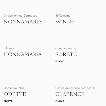
Chaise longue/Dormeuse
Sofás cama
NONNAMARIA
WINNY
Sillones
Complementos
NONNAMARIA
SORETO
Nuevo
Complementos
Camas/Accesorios para camas
ODETTE
CLARENCE
Nuevo
Nuevo