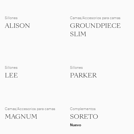
Sillones
Camas/Accesorios para camas
ALISON
GROUNDPIECE
SLIM
Sillones
Sillones
LEE
PARKER
Camas/Accesorios para camas
Complementos
MAGNUM
SORETO
Nuevo