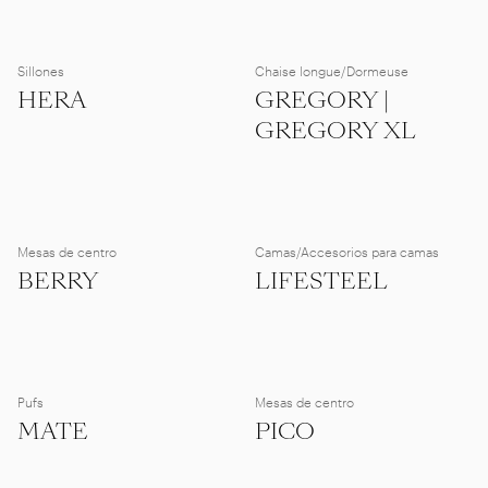
Sillones
Chaise longue/Dormeuse
HERA
GREGORY |
GREGORY XL
Mesas de centro
Camas/Accesorios para camas
BERRY
LIFESTEEL
Pufs
Mesas de centro
MATE
PICO