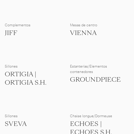
Complementos
Mesas de centro
JIFF
VIENNA
Sillones
Estanterías/Elementos
contenedores
ORTIGIA |
GROUNDPIECE
ORTIGIA S.H.
Sillones
Chaise longue/Dormeuse
SVEVA
ECHOES |
ECHOES S.H.