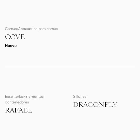
Camas/Accesorios para camas
COVE
Nuevo
Estanterías/Elementos
Sillones
contenedores
DRAGONFLY
RAFAEL