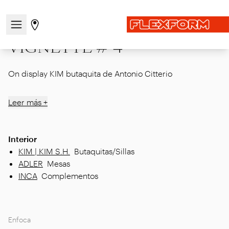
Inicio
|
Showcase
|
Anteriores
|
MDW25
|
VIGNETTE # 4
Abre/cierra el menú de navegación
Ir a la página de tiendas
VIGNETTE # 4
On display KIM butaquita de Antonio Citterio
Leer más +
Interior
KIM | KIM S.H.
Butaquitas/Sillas
ADLER
Mesas
INCA
Complementos
Enfoca