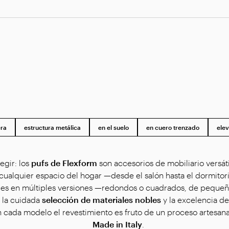
era
estructura metálica
en el suelo
en cuero trenzado
ele
egir: los
pufs de Flexform
son accesorios de mobiliario versá
 cualquier espacio del hogar —desde el salón hasta el dormito
ibles en múltiples versiones —redondos o cuadrados, de peque
 la cuidada
selección de materiales nobles
y la excelencia de
n cada modelo el revestimiento es fruto de un proceso artesanal
Made in Italy
.