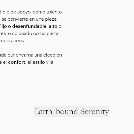
icie de apoyo, como asiento
 se convierte en una pieza
 Fijo o desenfundable
,
alto
o
ares, o colocado como pieza
temporáneos.
cada puf encarna una elección
e el
confort
, el
estilo
y la
Earth-bound Serenity