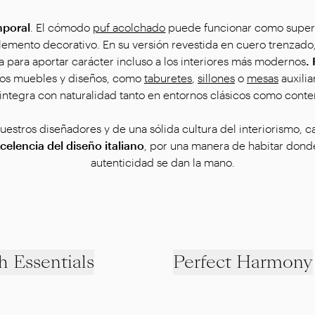
mporal
. El cómodo
puf acolchado
puede funcionar como superf
mento decorativo. En su versión revestida en cuero trenzado,
ta para aportar carácter incluso a los interiores más modernos
.
ros muebles y diseños, como
taburetes
,
sillones
o
mesas
auxili
 integra con naturalidad tanto en entornos clásicos como con
nuestros diseñadores y de una sólida cultura del interiorismo, 
celencia del diseño italiano
, por una manera de habitar dond
autenticidad se dan la mano.
h Essentials
Perfect Harmony