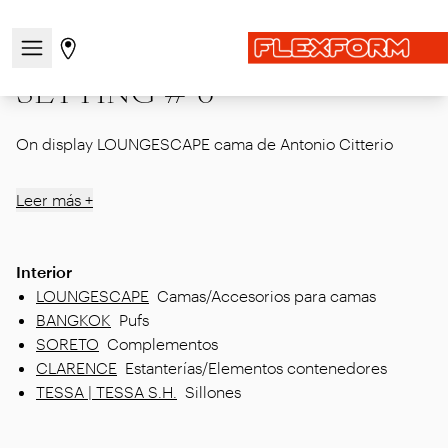
Inicio
|
Showcase
|
MDW26
|
SETTING # 6
Abre/cierra el menú de navegación
Ir a la página de tiendas
SETTING # 6
On display LOUNGESCAPE cama de Antonio Citterio
Leer más +
Interior
LOUNGESCAPE
Camas/Accesorios para camas
BANGKOK
Pufs
SORETO
Complementos
CLARENCE
Estanterías/Elementos contenedores
TESSA | TESSA S.H.
Sillones