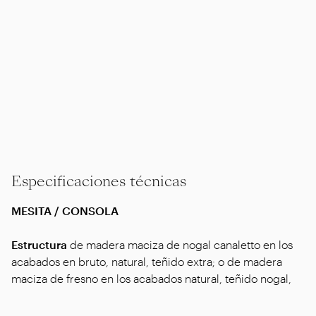
Especificaciones técnicas
MESITA / CONSOLA
Estructura
de madera maciza de nogal canaletto en los
acabados en bruto, natural, teñido extra; o de madera
maciza de fresno en los acabados natural, teñido nogal,
teñido teca, teñido wengué, teñido marrón, teñido ébano;
o en madera maciza de roble en acabado en bruto.