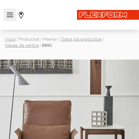
Abre/cierra el menú de navegación
Ir a la página de tiendas
Inicio
|
Productos
|
Interior
|
Todos los productos
|
Mesas de centro
|
BRIG