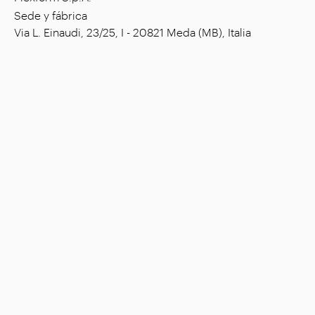
Sede y fábrica
Via L. Einaudi, 23/25, I - 20821 Meda (MB), Italia
Capital social: € 1.508.000,00 íntegramente
desembolsado
Código tributario: 00815880158
Número de IVA: 00695310961
Reg. Núm. R.E.A. Monza: 728316
Empresa
Ambientes