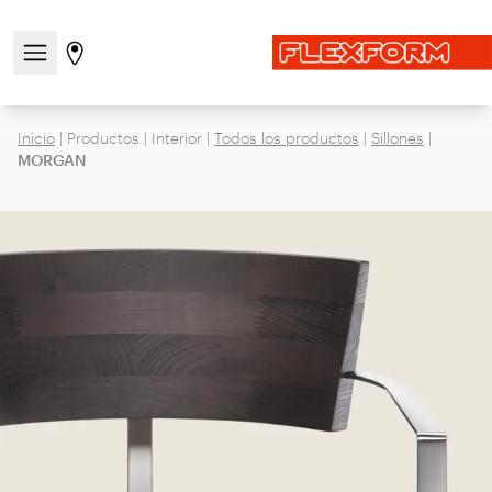
Abre/cierra el menú de navegación
Ir a la página de tiendas
Inicio
|
Productos
|
Interior
|
Todos los productos
|
Sillones
|
MORGAN