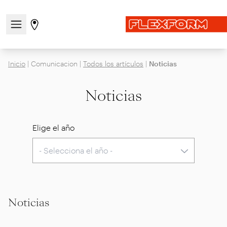
Abre/cierra el menú de navegación
Ir a la página de tiendas
Inicio
|
Comunicacion
|
Todos los artículos
|
Noticias
Noticias
Elige el año
Noticias