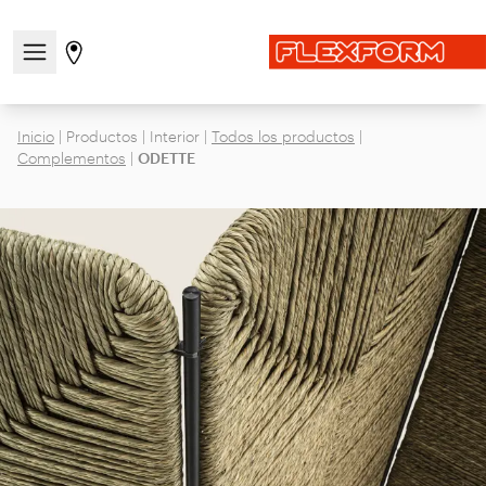
Abre/cierra el menú de navegación
Ir a la página de tiendas
Inicio
|
Productos
|
Interior
|
Todos los productos
|
Complementos
|
ODETTE