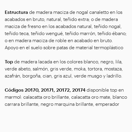
Estructura
de madera maciza de nogal canaletto en los
acabados en bruto, natural, teñido extra; o de madera
maciza de fresno en los acabados natural, teñido nogal,
teñido teca, teñido wengué, teñido marrón, teñido ébano;
o en madera maciza de roble en acabado en bruto.
Apoyo en el suelo sobre patas de material termoplástico
Top
de madera lacada en los colores blanco, negro, lila,
verde abeto, salmón, gris verde, moka, tortora, mostaza,
azafrán, borgoña, cian, gris azul, verde musgo y ladrillo.
Códigos 20170, 20171, 20172, 20174
disponible top en
marmol: calacatta oro brillante, calacatta oro mate, blanco
carrara brillante, negro marquina brillante, emperador
brillante, emperador mate, emperador light brillante,
marrón damasco brillante, marrón damasco mate, gris
stardust brillante, gris stardust mate, calacatta rhino