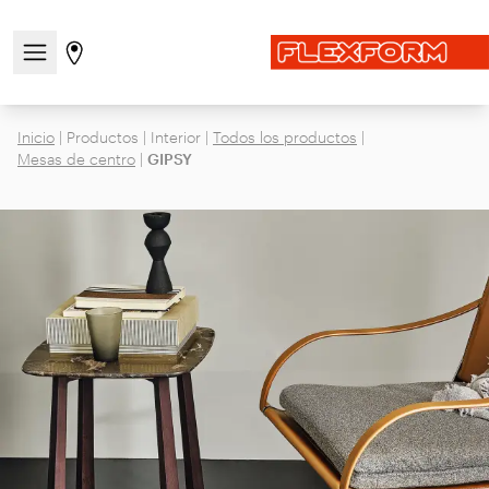
Abre/cierra el menú de navegación
Ir a la página de tiendas
Inicio
|
Productos
|
Interior
|
Todos los productos
|
Mesas de centro
|
GIPSY