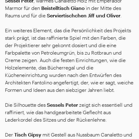
Sessel
Peter
, warmes Canaletto Holz mit Emperador
Marmor für den
Beistelltisch
Giano
in der Mitte des
Raums und für die
Serviertischchen
Jiff und Oliver
.
Ein weiteres Element, das die Persönlichkeit des Projekts
stark prägt, ist das raffinierte Spiel mit den Farben, die
der Projektierer sehr gekonnt dosiert und die eine
Farbpalette von Petroleumgrün, bis zu Rotbraun und
Creme zeigen. Auch die festen Einrichtungen, wie die
Holzelemente, das Bücherregal und die
Kücheneinrichtung wurden nach den Entwürfen des
Architekten Fantolino angefertigt, der, wie er sagt, weiche
Formen und Ideen aus den siebziger Jahren liebt.
Die Silhouette des
Sessels
Peter
zeigt sich essentiell und
raffiniert, wie das handgearbeitete Geflecht aus
Lederkordel des Sitzes und der Rückenlehne.
Der
Tisch
Gipsy
mit Gestell aus Nussbaum Canaletto und