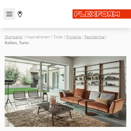
Navigationsmenü öffnen / schließen
Gehen Sie zur Store-Seite
Startseite
|
Inspirationen
|
Tools
|
Projekte
|
Residential
|
Italien, Turin