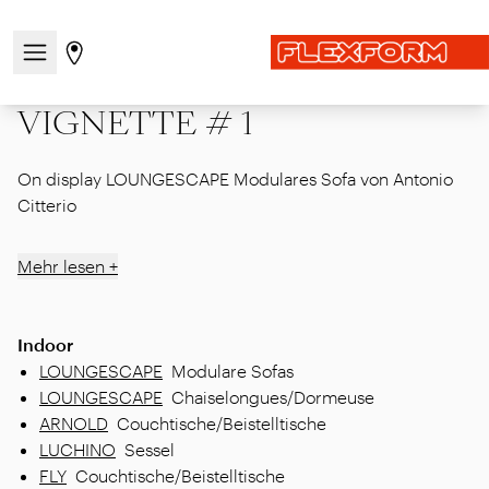
Startseite
|
Showcase
|
Fruehere editionen
|
MDW25
|
Navigationsmenü öffnen / schließen
Gehen Sie zur Store-Seite
VIGNETTE # 1
VIGNETTE # 1
On display LOUNGESCAPE Modulares Sofa von Antonio
Citterio
Mehr lesen +
Indoor
LOUNGESCAPE
Modulare Sofas
LOUNGESCAPE
Chaiselongues/Dormeuse
ARNOLD
Couchtische/Beistelltische
LUCHINO
Sessel
FLY
Couchtische/Beistelltische