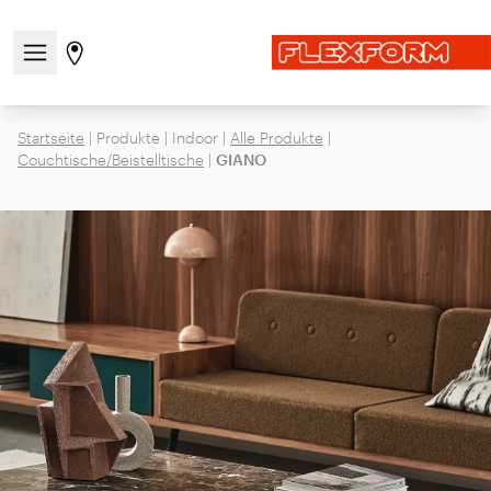
Navigationsmenü öffnen / schließen
Gehen Sie zur Store-Seite
Startseite
|
Produkte
|
Indoor
|
Alle Produkte
|
Couchtische/Beistelltische
|
GIANO