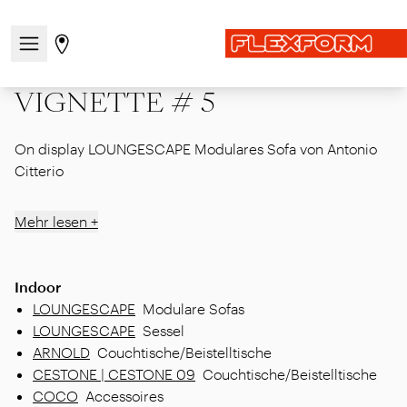
Startseite
|
Showcase
|
Fruehere editionen
|
MDW25
|
Navigationsmenü öffnen / schließen
Gehen Sie zur Store-Seite
VIGNETTE # 5
VIGNETTE # 5
On display LOUNGESCAPE Modulares Sofa von Antonio
Citterio
Mehr lesen +
Indoor
LOUNGESCAPE
Modulare Sofas
LOUNGESCAPE
Sessel
ARNOLD
Couchtische/Beistelltische
CESTONE | CESTONE 09
Couchtische/Beistelltische
COCO
Accessoires