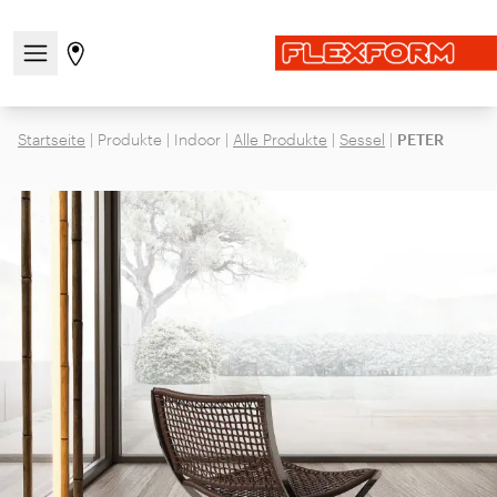
Navigationsmenü öffnen / schließen
Gehen Sie zur Store-Seite
Startseite
|
Produkte
|
Indoor
|
Alle Produkte
|
Sessel
|
PETER