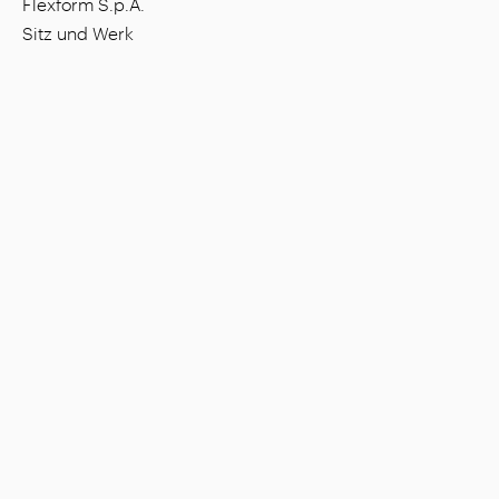
Flexform S.p.A.
Sitz und Werk
Via L. Einaudi, 23/25, I - 20821 Meda (MB), Italien
Gesellschaftskapital: 1.508.000,00 €
Steuernummer: 00815880158
MwSt.-Nummer: 00695310961
Nr. Eintragung Handelsregister Monza: 728316
Unternehmen
Settings