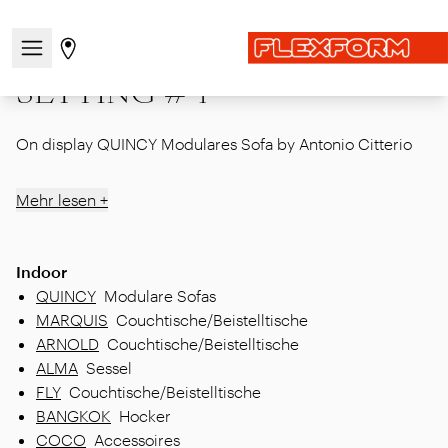
Startseite
|
Showcase
|
MDW26
|
SETTING # 1
Navigationsmenü öffnen / schließen
Gehen Sie zur Store-Seite
SETTING # 1
On display QUINCY Modulares Sofa by Antonio Citterio
Mehr lesen +
Indoor
QUINCY
Modulare Sofas
MARQUIS
Couchtische/Beistelltische
ARNOLD
Couchtische/Beistelltische
ALMA
Sessel
FLY
Couchtische/Beistelltische
BANGKOK
Hocker
COCO
Accessoires