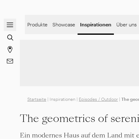
Navigationsmenü öffnen / schließen
Produkte
Showcase
Inspirationen
Über uns
Zur Inhaltssuche gehen
Gehen Sie zur Store-Seite
Gehe zu Kontakt
Startseite
|
Inspirationen
|
Episodes / Outdoor
|
The geom
The geometrics of sereni
Ein modernes Haus auf dem Land mit e