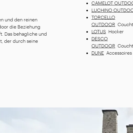
CAMELOT OUTDO
LUCHINO OUTDO
TORCELLO
ien und den reinen
OUTDOOR
Couchti
door die Beziehung
LOTUS
Hocker
t. Das behagliche und
DESCO
t, der durch seine
OUTDOOR
Couchti
DUNE
Accessoires