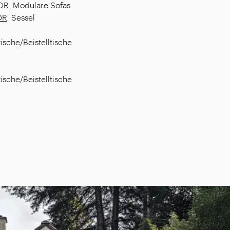
OR
Modulare Sofas
OR
Sessel
sche/Beistelltische
sche/Beistelltische