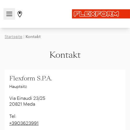
Navigationsmenü öffnen / schließen
Gehen Sie zur Store-Seite
Startseite
|
Kontakt
Kontakt
Flexform S.P.A.
Hauptsitz
Via Einaudi 23/25
20821
Meda
Tel
:
+3903623991