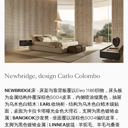
Newbridge, design Carlo Colombo
NEWBRIDGE
床 - 床架与靠背板覆以Eleo 1186织物，床头板
为金属结构外覆深棕色5004皮革，内侧喷涂烟熏色，抽屉
为乌木色白蜡木 |
EARL
收纳柜 - 结构为乌木色白蜡木镶贴
面，桌面为卡拉卡塔哑光金色大理石，支脚为黑色镀铬金
属 |
BANGKOK
沙发凳 - 坐面覆以深棕色5004编织皮革，
支脚为黑色镀铬金属 |
LINNEA
披毯 - 羊驼毛、羊毛与桑蚕