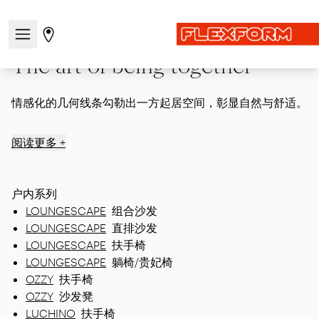
首页
|
Linggan
|
Episodes / Indoor
|
The art of being together
打开/关闭导航菜单
前往商店页面
The art of being together
情感化的几何线条勾勒出一方起居空间，彰显自然与舒适。
阅读更多 +
户内系列
LOUNGESCAPE
组合沙发
LOUNGESCAPE
直排沙发
LOUNGESCAPE
扶手椅
LOUNGESCAPE
躺椅/贵妃椅
OZZY
扶手椅
OZZY
沙发凳
LUCHINO
扶手椅