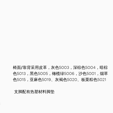
椅面/靠背
采用皮革，灰色5003，深棕色5004，暗棕
色5013，黑色5005，橄榄绿5006，沙色5001，烟草
色5015，亚麻色5019、灰褐色5020、板栗粽色5021
支脚
配有热塑材料脚垫
铸