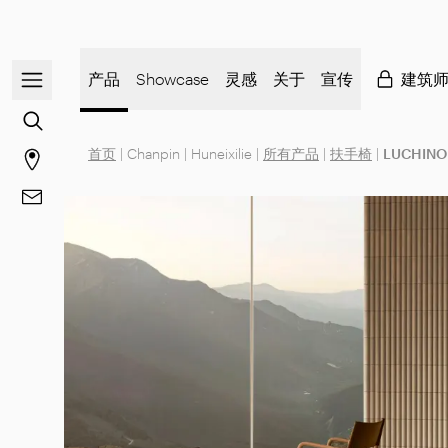
打开/关闭导航菜单
产品
Showcase
灵感
关于
宣传
建筑
前往内容搜索
首页
|
Chanpin
|
Huneixilie
|
所有产品
|
扶手椅
|
LUCHINO
前往商店页面
前往 联系方式