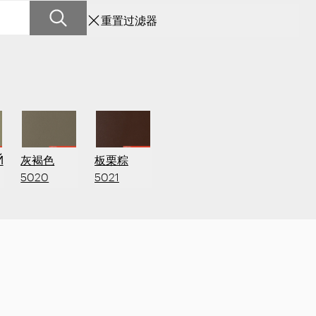
重置过滤器
Й
灰褐色
板栗粽
5020
5021