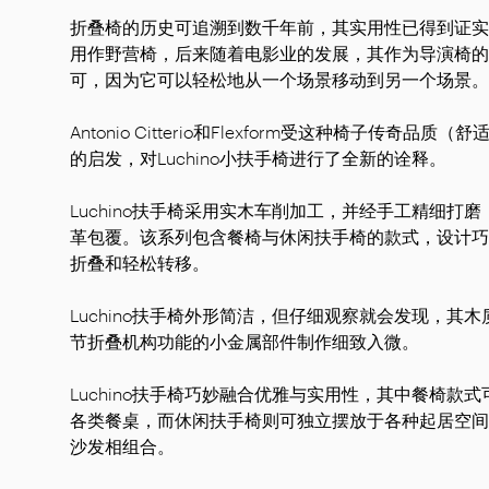
折叠椅的历史可追溯到数千年前，其实用性已得到证实
用作野营椅，后来随着电影业的发展，其作为导演椅的
可，因为它可以轻松地从一个场景移动到另一个场景。
Antonio Citterio和Flexform受这种椅子传奇品
的启发，对Luchino小扶手椅进行了全新的诠释。
Luchino扶手椅采用实木车削加工，并经手工精细打
革包覆。该系列包含餐椅与休闲扶手椅的款式，设计巧
折叠和轻松转移。
Luchino扶手椅外形简洁，但仔细观察就会发现，其
节折叠机构功能的小金属部件制作细致入微。
Luchino扶手椅巧妙融合优雅与实用性，其中餐椅款
各类餐桌，而休闲扶手椅则可独立摆放于各种起居空间，亦可
沙发相组合。