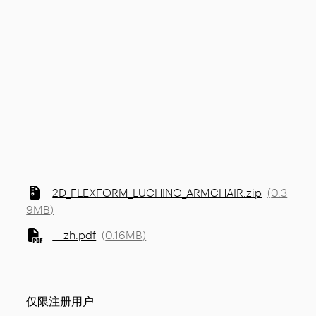
2D_FLEXFORM_LUCHINO_ARMCHAIR.zip
(
0.3
9MB
)
--_zh.pdf
(
0.16MB
)
仅限注册用户