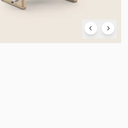
Test
Test