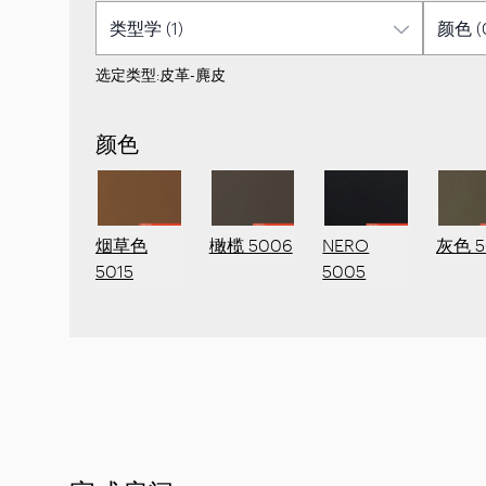
选定类型:
皮革-麂皮
颜色
灰色 5
烟草色
橄榄 5006
NERO
5015
5005