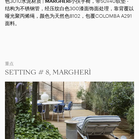
色3010水泥材质 |
MARGHERÌ
小扶手椅，带50x40软垫 -
结构为不锈钢管，经压纹白色300漆面饰面处理，靠背覆以
哑光聚丙烯绳，颜色为天然色8102，包覆COLOMBA A291
面料。
重点
SETTING # 8, MARGHERÌ