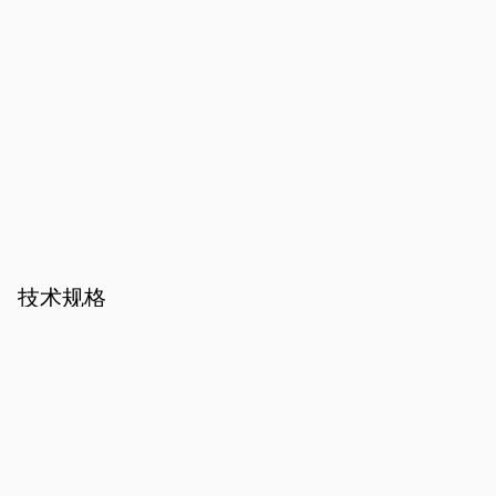
技术规格
扶手椅 / 椅子 / 餐椅 / 高脚凳 / 沙发凳
椅子/餐椅/扶手椅的结构采用硬质聚氨酯和延展性聚氨酯
沙发凳结构为木质