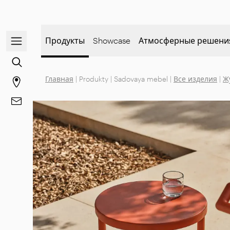
Открыть/закрыть меню навигации
Продукты
Showcase
Атмосферные решени
Перейти к поиску контента
Главная
|
Produkty
|
Sadovaya mebel
|
Все изделия
|
Ж
Перейти на страницу магазинов
Перейти к Контакты