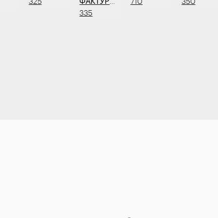
325
ФАКТУРНЫЙ
710
350
335