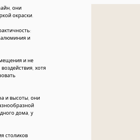
айн, они
ркой окраски.
рактичность:
з алюминия и
емещения и не
воздействия, хотя
зовать
а и высоты, они
разнообразной
дного дома, у
ия столиков