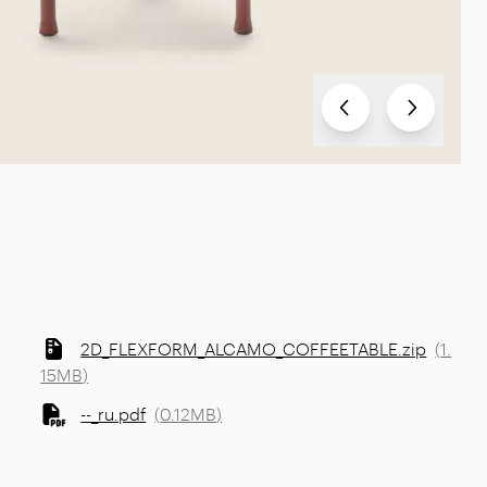
Test
Test
2D_FLEXFORM_ALCAMO_COFFEETABLE.zip
(
1.
15MB
)
--_ru.pdf
(
0.12MB
)