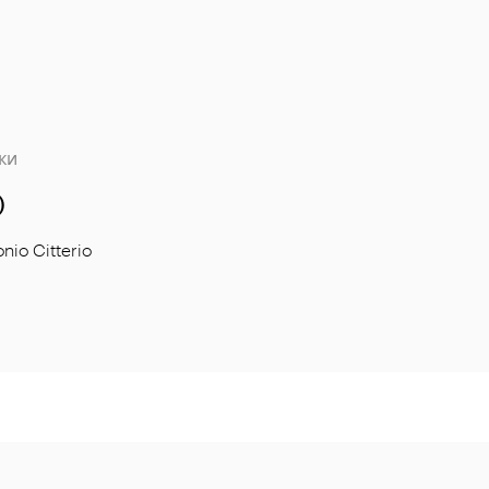
ки
O
nio Citterio