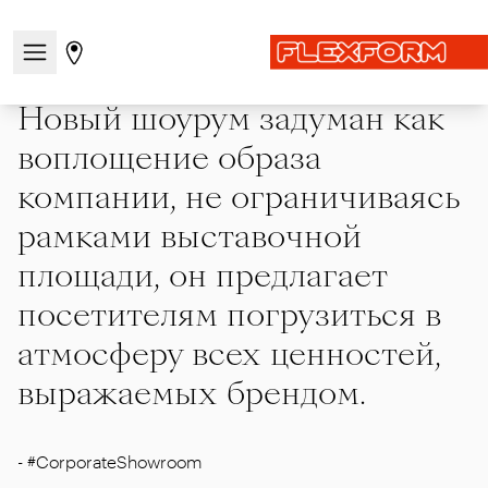
Главная
|
Showcase
|
Corporate Showroom
Открыть/закрыть меню навигации
Перейти на страницу магазинов
Новый шоурум задуман как
воплощение образа
компании, не ограничиваясь
рамками выставочной
площади, он предлагает
посетителям погрузиться в
атмосферу всех ценностей,
выражаемых брендом.
-
#CorporateShowroom