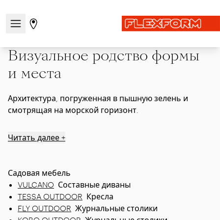
Главная
|
Atmosfernye resheniya
|
Episodes / Outdoor
|
Открыть/закрыть меню навигации
Перейти на страницу магазинов
Visual affinities between form and place
Визуальное родство формы
и места
Архитектура, погруженная в пышную зелень и
смотрящая на морской горизонт.
Читать далее +
Садовая мебель
VULCANO
Составные диваны
TESSA OUTDOOR
Кресла
FLY OUTDOOR
Журнальные столики
KOBO OUTDOOR
Журнальные столики