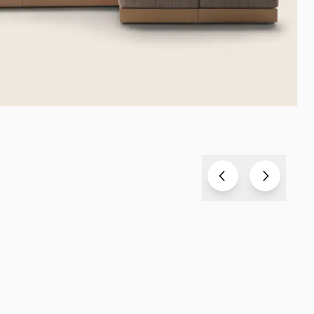
Test
Test