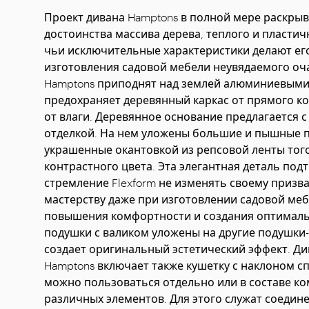
Проект дивана Hamptons в полной мере раскрыв
достоинства массива дерева, теплого и пластич
чьи исключительные характеристики делают ег
изготовления садовой мебели неувядаемого оч
Hamptons приподнят над землей алюминиевыми
предохраняет деревянный каркас от прямого ко
от влаги. Деревянное основание предлагается 
отделкой. На нем уложены большие и пышные 
украшенные окантовкой из репсовой ленты того
контрастного цвета. Эта элегантная деталь под
стремление Flexform не изменять своему призв
мастерству даже при изготовлении садовой меб
повышения комфортности и создания оптимал
подушки с валиком уложены на другие подушки-
создает оригинальный эстетический эффект. Ди
Hamptons включает также кушетку с наклоном с
можно пользоваться отдельно или в составе к
различных элементов. Для этого служат соедин