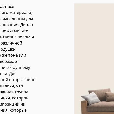
ает все
ного материала,
о идеальным для
арования. Диван
 ножками, что
нтакта с полом и
с различной
подушки,
 же тона или
тверждает
анию к ручному
ели. Для
ьной опоры спине
валики, что
ванная группа
пинки, которой
омпозиций из
ения, которые