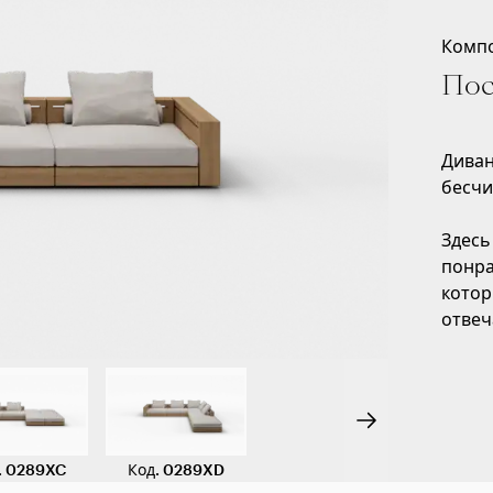
Комп
Пос
Диван
бесчи
Здесь
понра
котор
отве
.
0289XC
Код
.
0289XD