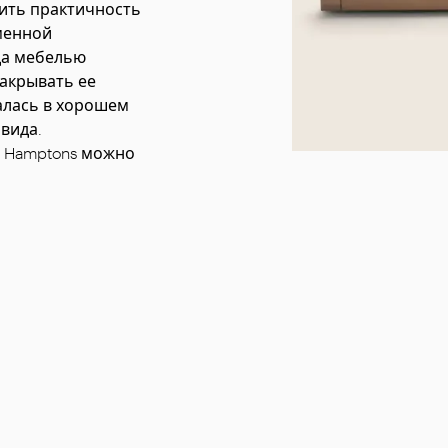
сить практичность
аменной
да мебелью
накрывать ее
алась в хорошем
вида.
в Hamptons можно