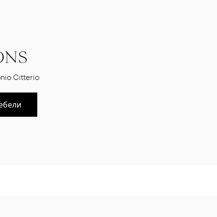
ONS
nio Citterio
ебели