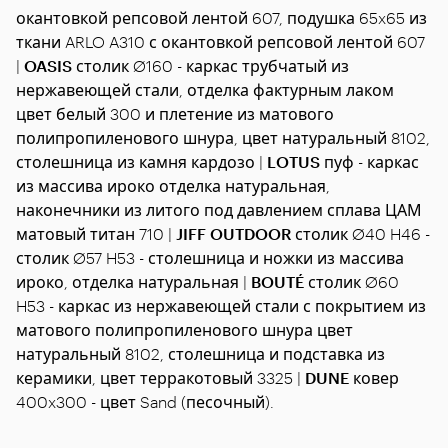
окантовкой репсовой лентой 607, подушка 65x65 из
ткани ARLO A310 с окантовкой репсовой лентой 607
|
OASIS
столик Ø160 - каркас трубчатый из
нержавеющей стали, отделка фактурным лаком
цвет белый 300 и плетение из матового
полипропиленового шнура, цвет натуральный 8102,
столешница из камня кардозо |
LOTUS
пуф - каркас
из массива ироко отделка натуральная,
наконечники из литого под давлением сплава ЦАМ
матовый титан 710 |
JIFF OUTDOOR
столик Ø40 H46 -
столик Ø57 H53 - столешница и ножки из массива
ироко, отделка натуральная |
BOUTÉ
столик Ø60
H53 - каркас из нержавеющей стали с покрытием из
матового полипропиленового шнура цвет
натуральный 8102, столешница и подставка из
керамики, цвет терракотовый 3325 |
DUNE
ковер
400x300 - цвет Sand (песочный).