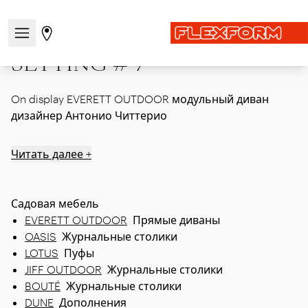
Главная
|
Showcase
|
MDW26
|
SETTING # 7
Открыть/закрыть меню навигации
Перейти на страницу магазинов
SETTING # 7
On display EVERETT OUTDOOR модульный диван
дизайнер Антонио Читтерио
Читать далее +
Садовая мебель
EVERETT OUTDOOR
Прямые диваны
OASIS
Журнальные столики
LOTUS
Пуфы
JIFF OUTDOOR
Журнальные столики
BOUTÉ
Журнальные столики
DUNE
Дополнения