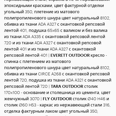
эпоксидными красками, цвет фактурной отделки
угольный 350, плетение из матового
полипропиленового шнура цвет натуральный 8102,
обивка из ткани ADA A327 с окантовкой репсовой
лентой 401, подушка 65x65 с валиком и без валика
из ткани ADA A335 с окантовкой репсовой лентой
720 и из ткани ADA A327 с окантовкой репсовой
лентой 401 и из ткани ADA A327 с окантовкой
репсовой лентой 401 |
EVERETT OUTDOOR
кресло -
спинка с плетением из матового
полипропиленового шнура цвет натуральный 8102,
обивка из ткани CIRCE A268 с окантовкой репсовой
лентой 720, подушка из ткани ADA A321 с окантовкой
репсовой лентой 720 |
TARA OUTDOOR
столик
170x100 - основание и столешница из цемента, цвет
жемчужный 3070 |
FLY OUTDOOR
столик Ø40 H46 и
столик Ø60 H53 - каркас из нержавеющей стали 316,
отделка фактурным лаком цвет угольный 350,