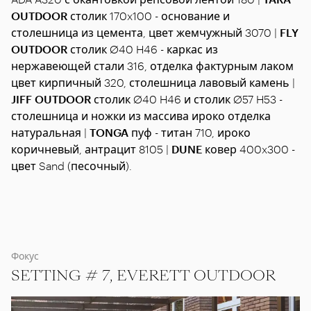
OUTDOOR
столик 170x100 - основание и
столешница из цемента, цвет жемчужный 3070 |
FLY
OUTDOOR
столик Ø40 H46 - каркас из
нержавеющей стали 316, отделка фактурным лаком
цвет кирпичный 320, столешница лавовый камень |
JIFF OUTDOOR
столик Ø40 H46 и столик Ø57 H53 -
столешница и ножки из массива ироко отделка
натуральная |
TONGA
пуф - титан 710, ироко
коричневый, антрацит 8105 |
DUNE
ковер 400x300 -
цвет Sand (песочный).
Фокус
SETTING # 7, EVERETT OUTDOOR