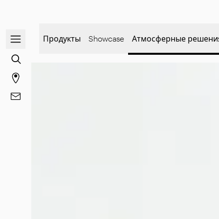
Открыть/закрыть меню навигации
Продукты
Showcase
Атмосферные решени
Перейти к поиску контента
Перейти на страницу магазинов
Перейти к Контакты