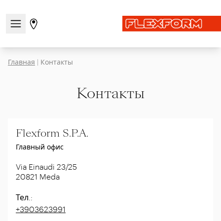
Открыть/закрыть меню навигации
Перейти на страницу магазинов
Главная
|
Контакты
Контакты
Flexform S.P.A.
Главный офис
Via Einaudi 23/25
20821
Meda
Тел.
:
+3903623991