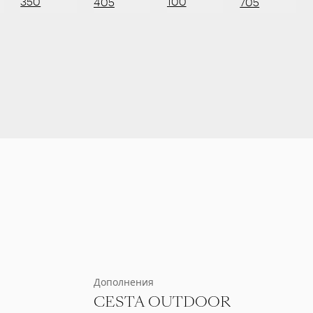
350
100
405
705
Дополнения
CESTA OUTDOOR