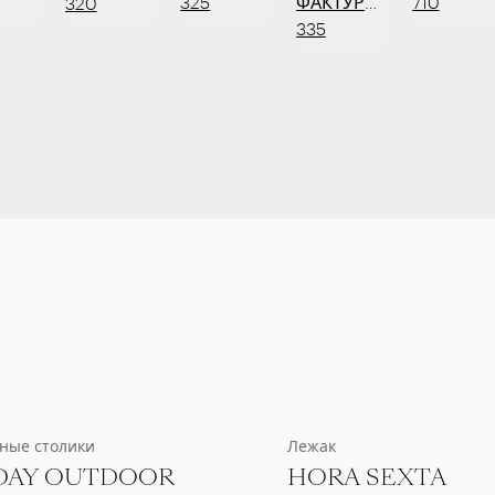
325
ФАКТУРНЫЙ
710
320
335
ные столики
Лежак
DAY OUTDOOR
HORA SEXTA