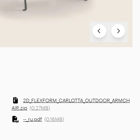
Test
Test
2D_FLEXFORM_CARLOTTA_OUTDOOR_ARMCH
AIR.zip
(
0.27MB
)
--_ru.pdf
(
0.16MB
)