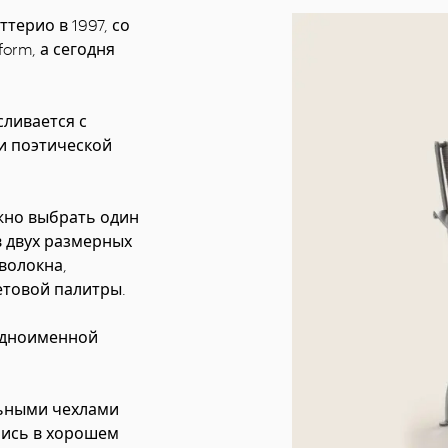
терио в 1997, со
orm, а сегодня
сливается с
и поэтической
жно выбрать один
в двух размерных
волокна,
етовой палитры.
 одноименной
льными чехлами
ались в хорошем