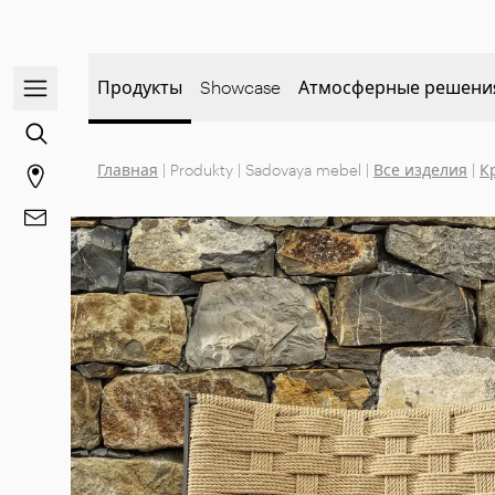
Открыть/закрыть меню навигации
Продукты
Showcase
Атмосферные решени
Перейти к поиску контента
Главная
|
Produkty
|
Sadovaya mebel
|
Все изделия
|
К
Перейти на страницу магазинов
Перейти к Контакты