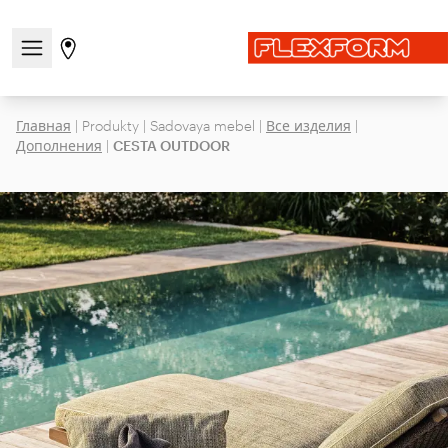
Открыть/закрыть меню навигации
Перейти на страницу магазинов
Главная
|
Produkty
|
Sadovaya mebel
|
Все изделия
|
Дополнения
|
CESTA OUTDOOR