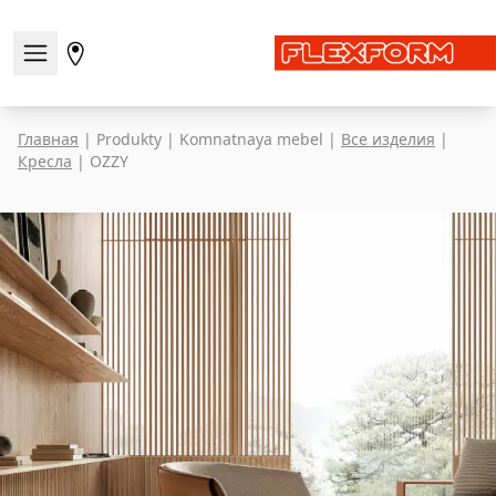
Открыть/закрыть меню навигации
Перейти на страницу магазинов
Главная
|
Produkty
|
Komnatnaya mebel
|
Все изделия
|
Кресла
|
OZZY