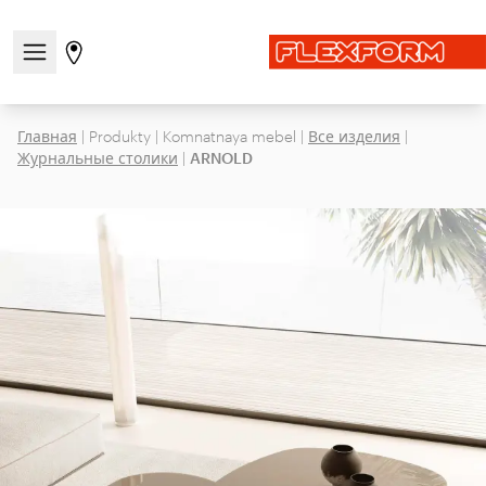
Открыть/закрыть меню навигации
Перейти на страницу магазинов
Главная
|
Produkty
|
Komnatnaya mebel
|
Все изделия
|
Журнальные столики
|
ARNOLD