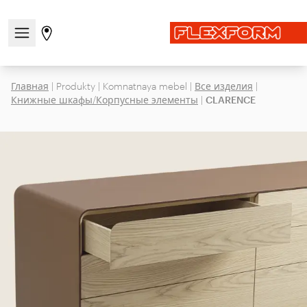
Открыть/закрыть меню навигации
Перейти на страницу магазинов
Главная
|
Produkty
|
Komnatnaya mebel
|
Все изделия
|
Книжные шкафы/Корпусные элементы
|
CLARENCE