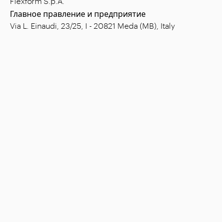
Flexform S.p.A.
Главное правление и предприятие
Via L. Einaudi, 23/25, I - 20821 Meda (MB), Italy
Уставный капитал: € 1.508.000,00 полн.опл.
ИНН: 00815880158
Код плательщика НДС: 00695310961
Рег. номер ЭК-АДМ.КЛАС. Монца: 728316
Компания
Виды обстановки
Магазины