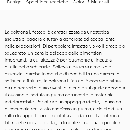
Design
Specifiche tecniche
Colori & Materiali
La poltrona Lifesteel è caratterizzata da un’estetica
asciutta e leggera e tuttavia generosa ed accogliente
nelle proporzioni. Di particolare impatto visivo il bracciolo
squadrato, un parallelepipedo dalle dimensioni
importanti, la cui altezza è perfettamente allineata a
quella dello schienale. Sollevata da terra a mezzo di
essenziali gambe in metallo disponibili in una gamma di
sofisticate finiture, la poltrona Lifesteel è contraddistinta
da un ricercato telaio rivestito in cuoio sul quale appoggia
il cuscino di seduta in piuma con inserto in materiale
indeformabile. Per offrire un appoggio ideale, il cuscino
di schienale realizzato anch’esso in piuma, è dotato di un
rullo di supporto con imbottitura in dacron. La poltrona
Lifesteel è ricca di dettagli di confezione quali i profili in
gros grain che possono essere realizzati in tono con il