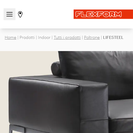
Apri/chiudi il menu di navigazione
Vai alla pagina degli stores
Home
|
Prodotti
|
Indoor
|
Tutti i prodotti
|
Poltrone
|
LIFESTEEL