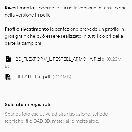
Rivestimento
sfoderabile sia nella versione in tessuto che
nella versione in pelle
Profilo rivestimento
la confezione prevede un profilo in
gros grain che può essere realizzato in tutti i colori della
cartella campioni
2D_FLEXFORM_LIFESTEEL_ARMCHAIR.zip
(
0.23M
B
)
LIFESTEEL_it.pdf
(
0.14MB
)
Solo utenti registrati
Scarica foto esclusive ad alta risoluzione, schede
tecniche, file CAD 3D, materiali e molto altro.