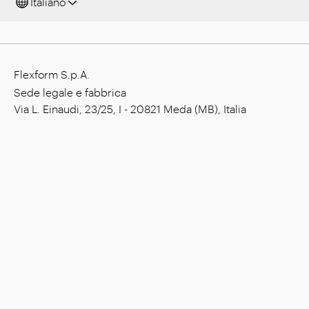
Italiano
Flexform S.p.A.
Sede legale e fabbrica
Via L. Einaudi, 23/25, I - 20821 Meda (MB), Italia
Capitale sociale: € 1.508.000,00 i.v.
Codice fiscale: 00815880158
P. IVA: 00695310961
N. Registrazione R.E.A. Monza: 728316
Azienda