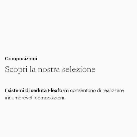
Composizioni
Scopri la nostra selezione
I sistemi di seduta Flexform
consentono di realizzare
innumerevoli composizioni.
Qui una selezione di configurazioni che potrebbero
piacerti. Oppure contatta il rivenditore che ti sottoporrà
le composizioni più adatte alle tue esigenze