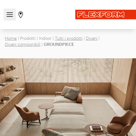
Apri/chiudi il menu di navigazione
Vai alla pagina degli stores
Home
|
Prodotti
|
Indoor
|
Tutti i prodotti
|
Divani
|
Divani componibili
|
GROUNDPIECE