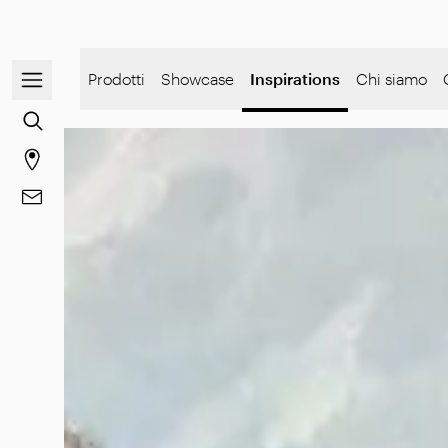
Apri/chiudi il menu di navigazione
Prodotti
Showcase
Inspirations
Chi siamo
Vai alla ricerca dei contenuti
Vai alla pagina degli stores
Vai a Contatti