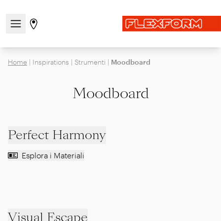
Apri/chiudi il menu di navigazione
Vai alla pagina degli stores
Home
|
Inspirations
|
Strumenti
|
Moodboard
Moodboard
Perfect Harmony
Esplora i Materiali
Visual Escape