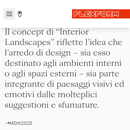
Home
|
Showcase
|
Precedenti
|
MDW25
Apri/chiudi il menu di navigazione
Vai alla pagina degli stores
Il concept di “Interior
Landscapes” riflette l’idea che
l’arredo di design – sia esso
destinato agli ambienti interni
o agli spazi esterni – sia parte
integrante di paesaggi visivi ed
emotivi dalle molteplici
suggestioni e sfumature.
-
#MDW2025