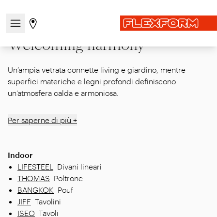
Home
|
Inspirations
|
Episodes / Indoor
|
Welcoming harmony
Apri/chiudi il menu di navigazione
Vai alla pagina degli stores
Welcoming harmony
Un’ampia vetrata connette living e giardino, mentre
superfici materiche e legni profondi definiscono
un’atmosfera calda e armoniosa.
Per saperne di più +
Indoor
LIFESTEEL
Divani lineari
THOMAS
Poltrone
BANGKOK
Pouf
JIFF
Tavolini
ISEO
Tavoli