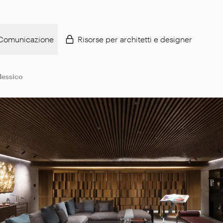
Comunicazione
Risorse per architetti e designer
essico