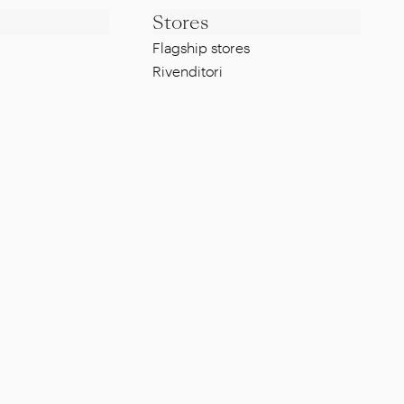
Stores
Flagship stores
Rivenditori
Note legali
Whistleblowing Policy
g
Privacy Policy
Cookie Policy
Certificazione ISO
FAQ
 per architetti e designer
Italiano