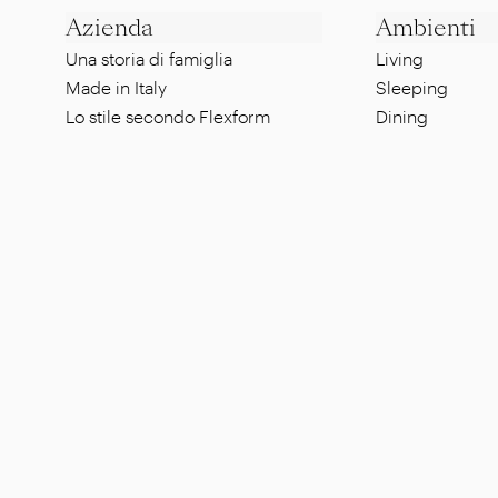
Azienda
Ambienti
Una storia di famiglia
Living
Made in Italy
Sleeping
Lo stile secondo Flexform
Dining
Un'etica sostenibile
Lounge
Designer
Pool side
Showroom
Al fresco dinin
Cerca
Contatti
Risorse