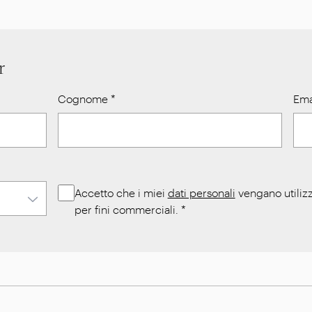
r
Cognome
*
Ema
Accetto che i miei
dati personali
vengano utilizz
per fini commerciali.
*