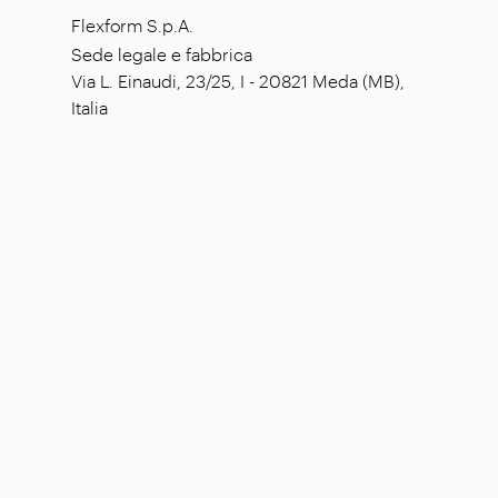
Flexform S.p.A.
Sede legale e fabbrica
Via L. Einaudi, 23/25, I - 20821 Meda (MB),
Italia
Capitale sociale: € 1.508.000,00 i.v.
Codice fiscale: 00815880158
P. IVA: 00695310961
N. Registrazione R.E.A. Monza: 728316
© 2026 - Flexform SpA