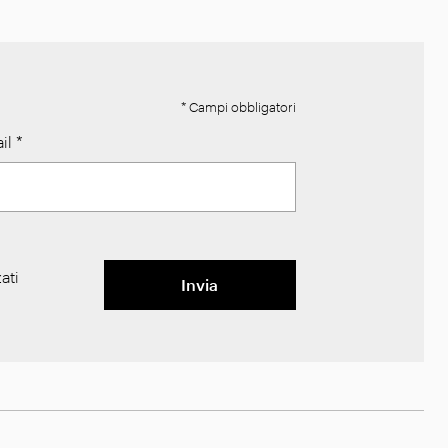
* Campi obbligatori
il
*
ati
Invia