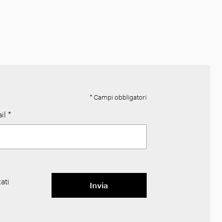
* Campi obbligatori
il
*
ati
Invia