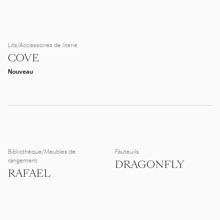
Lits/Accessoires de literie
COVE
Nouveau
Bibliothèque/Meubles de
Fauteuils
rangement
DRAGONFLY
RAFAEL