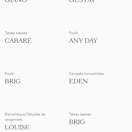
GIANO
GUSTAV
Tables basses
Poufs
CABARÉ
ANY DAY
Poufs
Canapés convertibles
BRIG
EDEN
Bibliothèque/Meubles de
Tables basses
rangement
BRIG
LOUISE