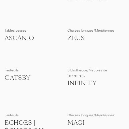
Tables basses
Chaises longues/Méridiennes
ASCANIO
ZEUS
Fauteuils
Bibliothèque/Meubles de
rangement
GATSBY
INFINITY
Fauteuils
Chaises longues/Méridiennes
ECHOES |
MAGI