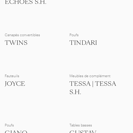
ECHOES S.H.
Canapés convertibles
Poufs
TWINS
TINDARI
Fauteuils
Meubles de complément
JOYCE
TESSA | TESSA
S.H.
Poufs
Tables basses