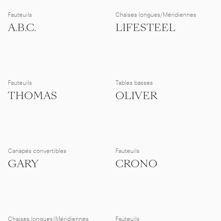
Fauteuils
Chaises longues/Méridiennes
A.B.C.
LIFESTEEL
Fauteuils
Tables basses
THOMAS
OLIVER
Canapés convertibles
Fauteuils
GARY
CRONO
Chaises longues/Méridiennes
Fauteuils