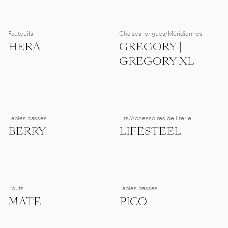
Fauteuils
Chaises longues/Méridiennes
HERA
GREGORY |
GREGORY XL
Tables basses
Lits/Accessoires de literie
BERRY
LIFESTEEL
Poufs
Tables basses
MATE
PICO