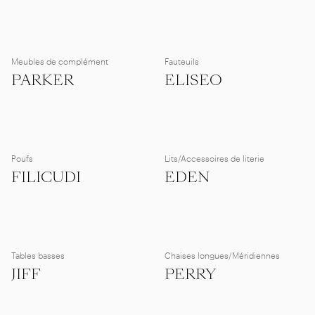
Meubles de complément
Fauteuils
PARKER
ELISEO
Poufs
Lits/Accessoires de literie
FILICUDI
EDEN
Tables basses
Chaises longues/Méridiennes
JIFF
PERRY