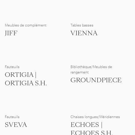
Meubles de complément
Tables basses
JIFF
VIENNA
Fauteuils
Bibliothèque/Meubles de
rangement
ORTIGIA |
GROUNDPIECE
ORTIGIA S.H.
Fauteuils
Chaises longues/Méridiennes
SVEVA
ECHOES |
ECHOES S.H.