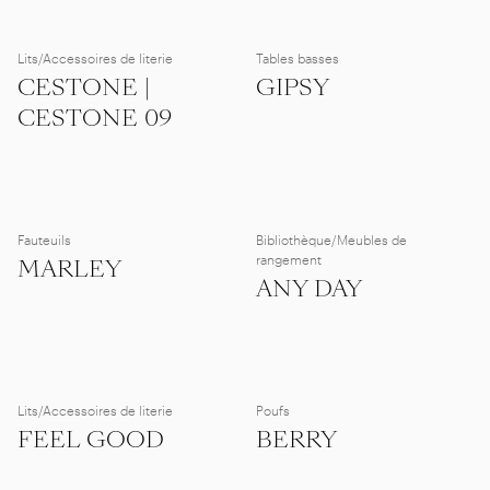
Lits/Accessoires de literie
Tables basses
CESTONE |
GIPSY
CESTONE 09
Fauteuils
Bibliothèque/Meubles de
rangement
MARLEY
ANY DAY
Lits/Accessoires de literie
Poufs
FEEL GOOD
BERRY