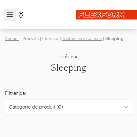
Ouvrir/fermer le menu de navigation
Aller à la page des magasins
Accueil
|
Produits
|
Interieur
|
Toutes les situations
|
Sleeping
Intérieur
Sleeping
Filtrer par