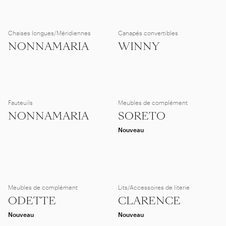
Chaises longues/Méridiennes
Canapés convertibles
NONNAMARIA
WINNY
Fauteuils
Meubles de complément
NONNAMARIA
SORETO
Nouveau
Meubles de complément
Lits/Accessoires de literie
ODETTE
CLARENCE
Nouveau
Nouveau