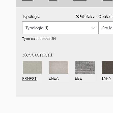
Typologie
Couleur
Réinitialiser
Type sélectionné:
LIN
Revêtement
ENEA
EBE
TARA
ERNEST