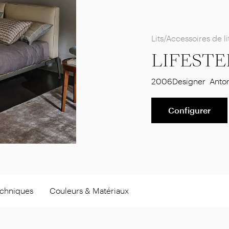
Lits/Accessoires de li
LIFESTE
2006
Designer
Anton
Configurer
echniques
Couleurs & Matériaux