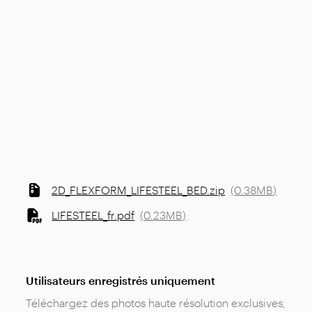
2D_FLEXFORM_LIFESTEEL_BED.zip
(
0.38MB
)
LIFESTEEL_fr.pdf
(
0.23MB
)
Utilisateurs enregistrés uniquement
Téléchargez des photos haute résolution exclusives,