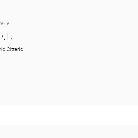
terie
EL
io Citterio