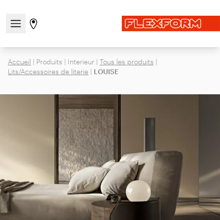
Ouvrir/fermer le menu de navigation
Aller à la page des magasins
Accueil
|
Produits
|
Interieur
|
Tous les produits
|
Lits/Accessoires de literie
|
LOUISE