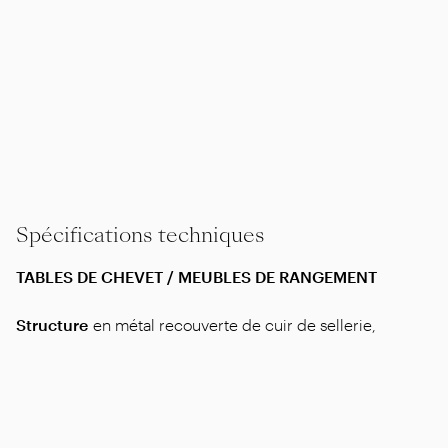
Spécifications techniques
TABLES DE CHEVET / MEUBLES DE RANGEMENT
Structure
en métal recouverte de cuir de sellerie,
couleurs : gris 5003, testa di moro 5004, testa di moro
foncé 5013, noir 5005, olive 5006, sable 5001, tabac
5015, lin 5019, taupe 5020, châtaigne 5021, daim testa di
moro 6004, daim noir 6005, daim olive 6003, daim
sable 6001. Piètement en bois laqué noir. Repose sur des