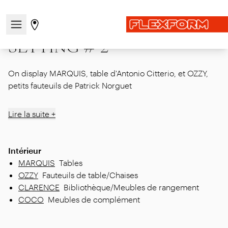
Accueil
|
Showcase
|
MDW26
|
SETTING # 2
Ouvrir/fermer le menu de navigation
Aller à la page des magasins
SETTING # 2
On display MARQUIS, table d'Antonio Citterio, et OZZY,
petits fauteuils de Patrick Norguet
Lire la suite +
Intérieur
MARQUIS
Tables
OZZY
Fauteuils de table/Chaises
CLARENCE
Bibliothèque/Meubles de rangement
COCO
Meubles de complément