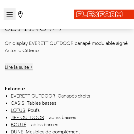
Accueil
|
Showcase
|
MDW26
|
SETTING # 7
Ouvrir/fermer le menu de navigation
Aller à la page des magasins
SETTING # 7
On display EVERETT OUTDOOR canapé modulable signé
Antonio Citterio
Lire la suite +
Extérieur
EVERETT OUTDOOR
Canapés droits
OASIS
Tables basses
LOTUS
Poufs
JIFF OUTDOOR
Tables basses
BOUTÉ
Tables basses
DUNE
Meubles de complément