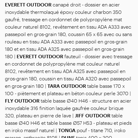
EVERETT OUTDOOR
canapé droit - dossier en acier
inoxydable thermolaqué époxy couleur charbon 350
gaufré, tressage en cordonnet de polypropylène mat
couleur naturel 8102, revêtement en tissu ADA A333 avec
passepoil en gros-grain 180, coussin 65 x 65 avec ou sans
rouleau en tissu ADA A333 avec passepoil en gros-grain
180 et en tissu ADA A325 avec passepoil en gros-grain
180 |
EVERETT OUTDOOR
fauteuil - dossier avec tressage
en cordonnet de polypropylène mat couleur naturel
8102, revêtement en tissu ADA A325 avec passepoil en
gros-grain 180, coussin en tissu ADA A320 avec passepoil
en gros-grain 180 |
TARA OUTDOOR
table basse 170 x
100 - piètement et plateau en béton couleur perle 3070 |
FLY
OUTDOOR
table basse Ø40 H46 - structure en acier
inoxydable 316 finition laquée gaufrée couleur brique
320, plateau en pierre de lave |
JIFF OUTDOOR
table
basse Ø40 H46 et table basse Ø57 H53 - plateau et pieds
en iroko massif naturel |
TONGA
pouf - titane 710, iroko
marron, anthracite 8105 |
DUNE
tapis 400 x 300 -