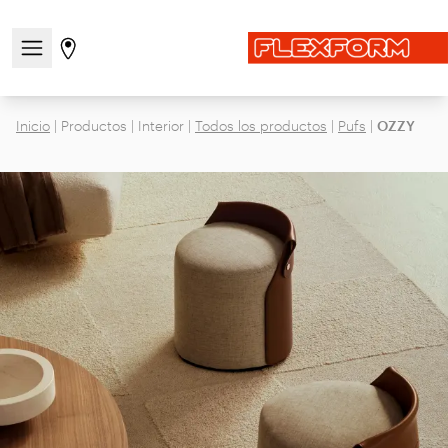
Abre/cierra el menú de navegación
Ir a la página de tiendas
Inicio
|
Productos
|
Interior
|
Todos los productos
|
Pufs
|
OZZY