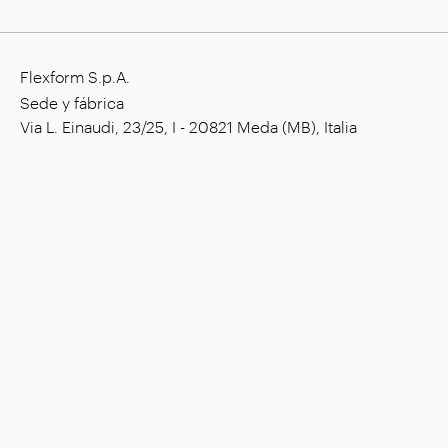
Flexform S.p.A.
Sede y fábrica
Via L. Einaudi, 23/25, I - 20821 Meda (MB), Italia
Capital social: € 1.508.000,00 íntegramente
desembolsado
Código tributario: 00815880158
Número de IVA: 00695310961
Reg. Núm. R.E.A. Monza: 728316
Empresa