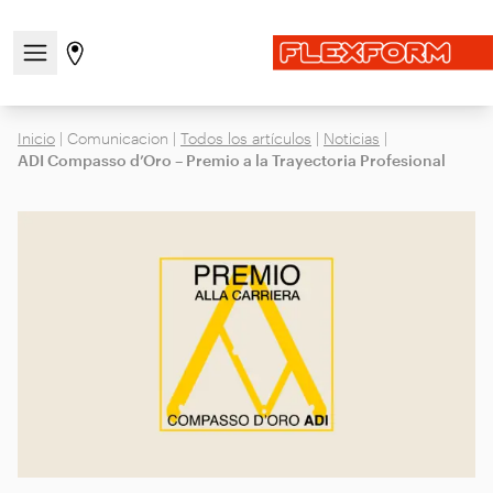
Abre/cierra el menú de navegación
Ir a la página de tiendas
Inicio
|
Comunicacion
|
Todos los artículos
|
Noticias
|
ADI Compasso d’Oro – Premio a la Trayectoria Profesional