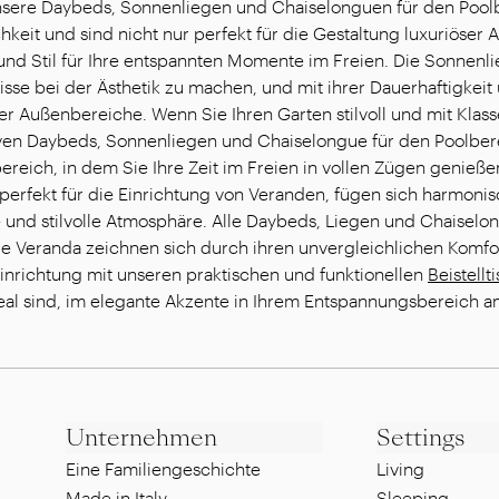
sere Daybeds, Sonnenliegen und Chaiselonguen für den Poolb
keit und sind nicht nur perfekt für die Gestaltung luxuriöser
nd Stil für Ihre entspannten Momente im Freien. Die Sonnenli
se bei der Ästhetik zu machen, und mit ihrer Dauerhaftigkeit u
ver Außenbereiche. Wenn Sie Ihren Garten stilvoll und mit Klass
ven Daybeds, Sonnenliegen und Chaiselongue für den Poolberei
reich, in dem Sie Ihre Zeit im Freien in vollen Zügen genieß
perfekt für die Einrichtung von Veranden, fügen sich harmonis
 und stilvolle Atmosphäre. Alle Daybeds, Liegen und Chaiselo
die Veranda zeichnen sich durch ihren unvergleichlichen Komf
Einrichtung mit unseren praktischen und funktionellen
Beistell
 ideal sind, im elegante Akzente in Ihrem Entspannungsbereich 
Unternehmen
Settings
Eine Familiengeschichte
Living
Made in Italy
Sleeping