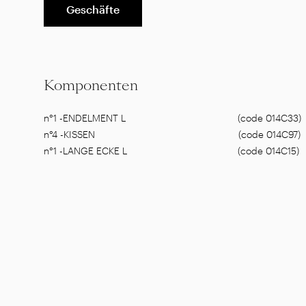
Geschäfte
Komponenten
n°
1
-
ENDELMENT L
(
code
014C33
)
n°
4
-
KISSEN
(
code
014C97
)
n°
1
-
LANGE ECKE L
(
code
014C15
)