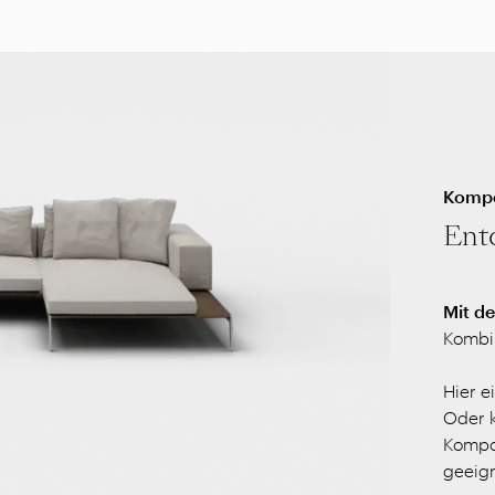
Kompo
Ent
Mit d
Kombin
Hier e
Oder k
Kompos
geeign