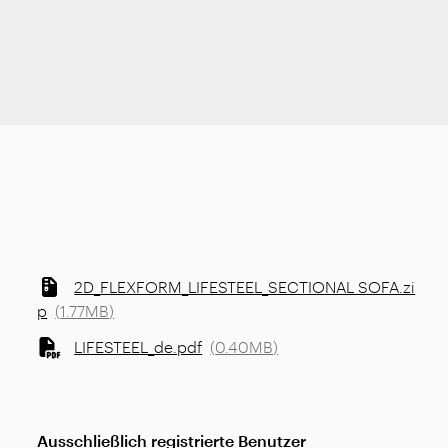
2D_FLEXFORM_LIFESTEEL_SECTIONAL SOFA.zi
p
(
1.77MB
)
LIFESTEEL_de.pdf
(
0.40MB
)
Ausschließlich registrierte Benutzer