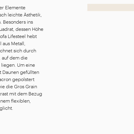
ner Elemente
ch leichte Ästhetik,
. Besonders ins
Quadrat, dessen Höhe
fa Lifesteel hebt
 aus Metall,
ichnet sich durch
, auf dem die
 liegen. Um eine
it Daunen gefüllten
acron gepolstert
 wie die Gros Grain
trast mit dem Bezug
inem flexiblen,
glicht.