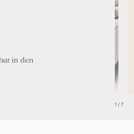
bar in den
1
/
7